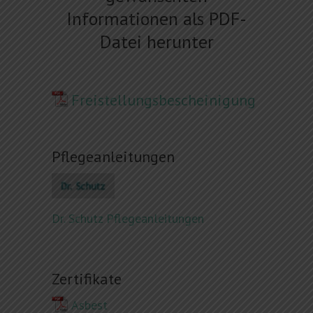
Informationen als PDF-
Datei herunter
Freistellungsbescheinigung
Pflegeanleitungen
Dr. Schutz Pflegeanleitungen
Zertifikate
Asbest