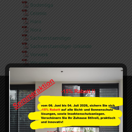
Bodenliga
Celenio
Haro
Nora
Sachverstaendiger
Sachverstaendiger-Urkunde
Vorwerk
Wicanders
PROJEKTE
Zur Bildergalerie
SERVICE
PARTNER