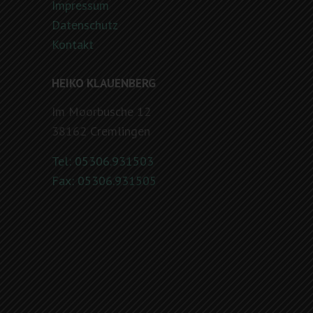
Impressum
Datenschutz
Kontakt
HEIKO KLAUENBERG
Im Moorbusche 12
38162 Cremlingen
Tel: 05306.931503
Fax: 05306.931505