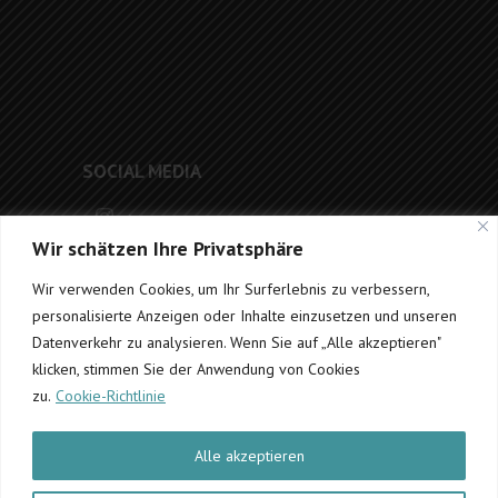
SOCIAL MEDIA
Instagram
Wir schätzen Ihre Privatsphäre
Facebook
Wir verwenden Cookies, um Ihr Surferlebnis zu verbessern,
personalisierte Anzeigen oder Inhalte einzusetzen und unseren
WEBDESIGN
Datenverkehr zu analysieren. Wenn Sie auf „Alle akzeptieren"
klicken, stimmen Sie der Anwendung von Cookies
www.drweb5.de
zu.
Cookie-Richtlinie
Alle akzeptieren