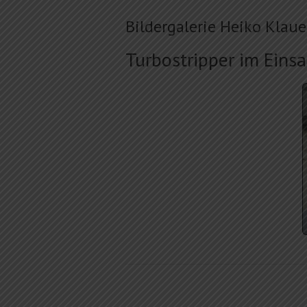
Bildergalerie Heiko Kla
Turbostripper im Einsa