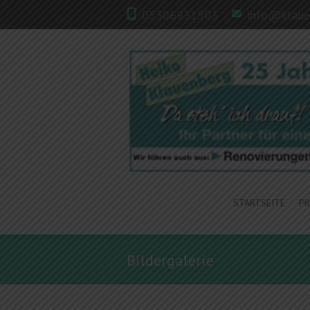
05306931503
info@klaue
STARTSEITE
P
Bildergalerie